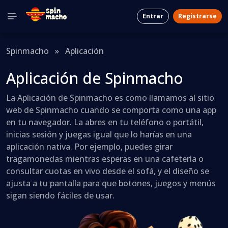
Entrar
Registrarse
Spinmacho
»
Aplicación
Aplicación de Spinmacho
La Aplicación de Spinmacho es como llamamos al sitio
web de Spinmacho cuando se comporta como una app
en tu navegador. La abres en tu teléfono o portátil,
inicias sesión y juegas igual que lo harías en una
aplicación nativa. Por ejemplo, puedes girar
tragamonedas mientras esperas en una cafetería o
consultar cuotas en vivo desde el sofá, y el diseño se
ajusta a tu pantalla para que botones, juegos y menús
sigan siendo fáciles de usar.