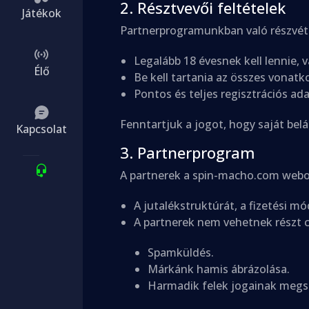
2. Résztvevői feltételek
Játékok
Partnerprogramunkban való részvétel
Legalább 18 évesnek kell lennie, 
Élő
Be kell tartania az összes vonatk
Pontos és teljes regisztrációs ad
Fenntartjuk a jogot, hogy saját bel
Kapcsolat
3. Partnerprogram
A partnerek a spin-macho.com webold
A jutalékstruktúrát, a fizetési m
A partnerek nem vehetnek részt c
Spamküldés.
Márkánk hamis ábrázolása.
Harmadik felek jogainak megs