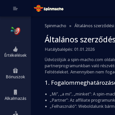
Spinmacho
»
Általános szerződési 
Általános szerződés
Hatálybalépés: 01.01.2026
Értékelések
Üdvözöljük a spin-macho.com oldalon
partnerprogramunkban való részvétel
Feltételeket. Amennyiben nem fogadj
Bónuszok
1. Fogalommeghatározás
„Mi”, „a mi”, „minket”: A spin-ma
Alkalmazás
„Partner”: Az affiliate programu
„Felhasználó”: Weboldalunk bárme