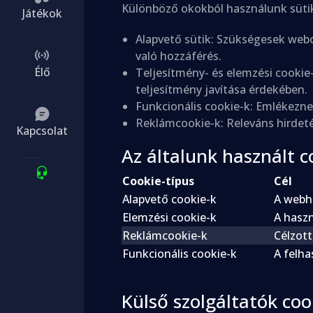
Különböző okokból használunk sütik
Játékok
Alapvető sütik: Szükségesek web
való hozzáférés.
Élő
Teljesítmény- és elemzési cookie
teljesítmény javítása érdekében.
Funkcionális cookie-k: Emlékeznek
Reklámcookie-k: Releváns hirdet
Kapcsolat
Az általunk használt c
Cookie-típus
Cél
Alapvető cookie-k
A webh
Elemzési cookie-k
A haszn
Reklámcookie-k
Célzott
Funkcionális cookie-k
A felha
Külső szolgáltatók cook