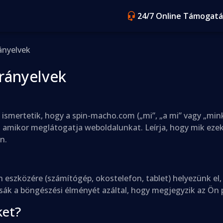
24/7 Online Támogatá
ányelvek
irányelvek
k ismertetik, hogy a spin-macho.com („mi”, „a mi” vagy „min
 amikor meglátogatja weboldalunkat. Leírja, hogy mik ezek 
n.
 Ön eszközére (számítógép, okostelefon, tablet) helyezünk e
ítsák a böngészési élményét azáltal, hogy megjegyzik az Ön 
ket?