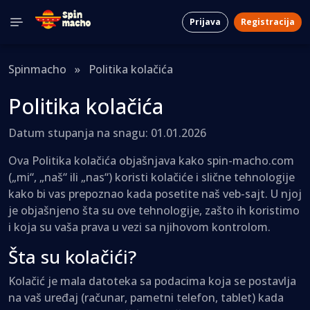
Prijava
Registracija
Spinmacho
»
Politika kolačića
Politika kolačića
Datum stupanja na snagu: 01.01.2026
Ova Politika kolačića objašnjava kako spin-macho.com
(„mi“, „naš“ ili „nas“) koristi kolačiće i slične tehnologije
kako bi vas prepoznao kada posetite naš veb-sajt. U njoj
je objašnjeno šta su ove tehnologije, zašto ih koristimo
i koja su vaša prava u vezi sa njihovom kontrolom.
Šta su kolačići?
Kolačić je mala datoteka sa podacima koja se postavlja
na vaš uređaj (računar, pametni telefon, tablet) kada