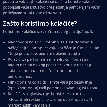
posetite veb-sajt. Kolačići se obično koriste kako bi
poboljšali vaše iskustvo pregledanja pamćenjem vaših
podešavanja i aktivnosti na sajtu.
Zašto koristimo kolačiće?
Koristimo kolačiće iz različitih razloga, uključujući:
Neophodni kolačići: Potrebni za funkcionisanje
našeg sajta i omogućavaju korišćenje funkcija kao
što je pristup bezbednim delovima sajta.
Kolačići za performanse i analitiku: Pomažu u
analizi načina na koji posetioci koriste naš sajt
kako bismo unapredili funkcionalnost i
performanse.
Funkcionalni kolačići: Pamte vaša podešavanja
(npr. izbor jezika) radi personalizovanijeg iskustva.
Kolačići za oglašavanje: Koriste se za prikaz
relevantnih reklama i praćenje uspešnosti naših
marketinških kampanja.